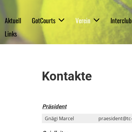
Aktuell
GotCourts
Verein
Interclub
Links
Kontakte
Präsident
Gnägi Marcel
praesident@tc-