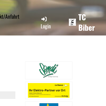
TC
kt/Anfahrt
Biber
Login