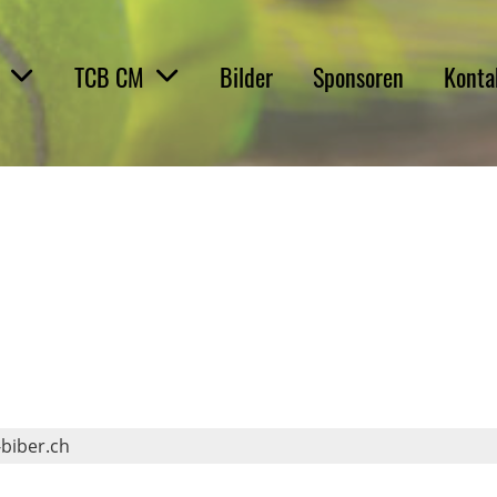
TCB CM
Bilder
Sponsoren
Konta
biber.ch